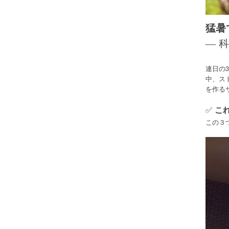
猛暑
― 
連日の
中、ス
を作る
✅
これ
この３