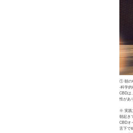
① 朝
-科学的
CBD
性があり
🌞 実
朝起き
CBDオ
舌下で6