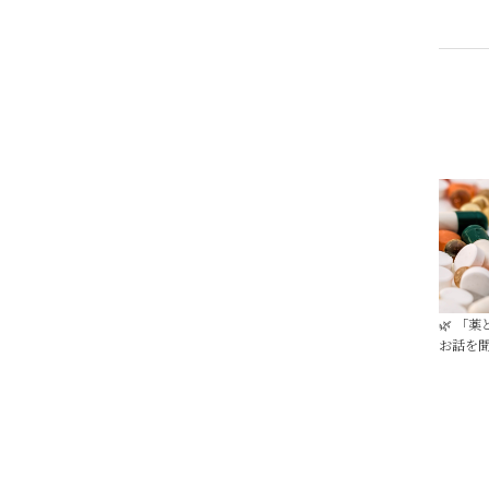
🌿 「
お話を