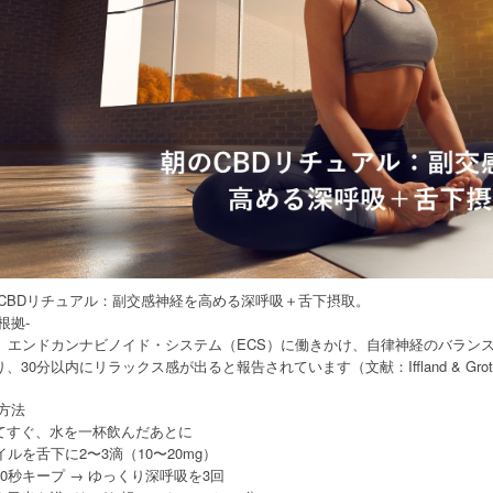
のCBDリチュアル：副交感神経を高める深呼吸＋舌下摂取。
根拠-
は、エンドカンナビノイド・システム（ECS）に働きかけ、自律神経のバラン
、30分以内にリラックス感が出ると報告されています（文献：Iffland & Grotenh
践方法
てすぐ、水を一杯飲んだあとに
イルを舌下に2〜3滴（10〜20mg）
0秒キープ → ゆっくり深呼吸を3回