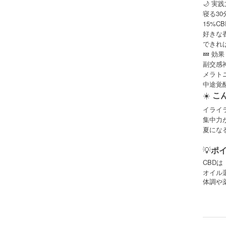
🌙 実
寝る30
15%C
好きな
できれ
💤 効
副交感
メラト
中途覚
☀️
こ
イライ
集中力
夏にな
💡
ポ
CBDは
オイル
体調や