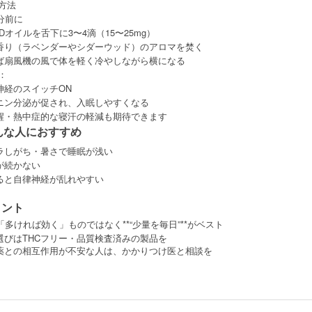
践方法
分前に
BDオイルを舌下に3〜4滴（15〜25mg）
香り（ラベンダーやシダーウッド）のアロマを焚く
ば扇風機の風で体を軽く冷やしながら横になる
果：
神経のスイッチON
ニン分泌が促され、入眠しやすくなる
醒・熱中症的な寝汗の軽減も期待できます
んな人におすすめ
ラしがち・暑さで睡眠が浅い
が続かない
ると自律神経が乱れやすい
イント
「多ければ効く」ものではなく**“少量を毎日”**がベスト
選びはTHCフリー・品質検査済みの製品を
薬との相互作用が不安な人は、かかりつけ医と相談を