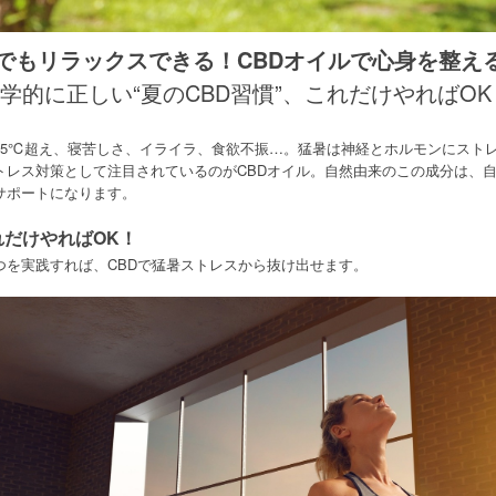
でもリラックスできる！CBDオイルで心身を整え
科学的に正しい“夏のCBD習慣”、これだけやればOK
35℃超え、寝苦しさ、イライラ、食欲不振…。猛暑は神経とホルモンにスト
トレス対策として注目されているのがCBDオイル。自然由来のこの成分は、
サポートになります。
だけやればOK！
つを実践すれば、CBDで猛暑ストレスから抜け出せます。