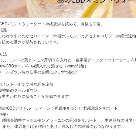
のCBD×ミントウォーター：神経疲労を鎮めて、食欲も回復。
根拠-
失われやすいのがセロトニン（幸福ホルモン）とアセチルコリン（神経伝達物
を鎮める働きが期待されています。
践方法
0mlに、ミントの葉とレモン薄切りを入れた「自家製デトックスウォーター」を
0%CBDオイルを3-4滴入れて混ぜる（20mg前後）
クールダウン時や仕事の合間に少しずつ飲む
果：
のメントールで交感神経を冷却
で脳神経のクールダウン
集中力が自然に戻ることが実感できます
る前のCBDナイトルーティーン：睡眠ホルモンと体温調節をサポート。
根拠-
、睡眠を調整するホルモンメラトニンの分泌をサポートし、中途覚醒の減少と睡眠の質向
9）。また、体温を下げる作用もあり、寝苦しさの軽減にもつながります。