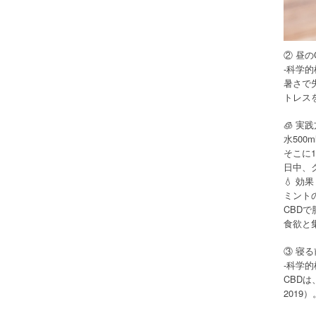
② 昼
-科学的
暑さで
トレス
🧊 実
水50
そこに1
日中、
💧 効
ミント
CBD
食欲と
③ 寝
-科学的
CBDは
201