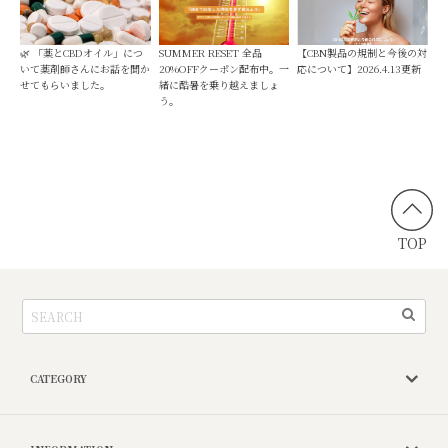
🌿 「薬とCBDオイル」につ
SUMMER RESET 全品
【CBN製品の規制と今後の対
いて薬剤師さんにお話を聞か
20%OFFクーポン配布中。一
応について】2026.4.13更新
せてもらいました。
緒に酷暑を乗り越えましょ
う。
TOP
CATEGORY