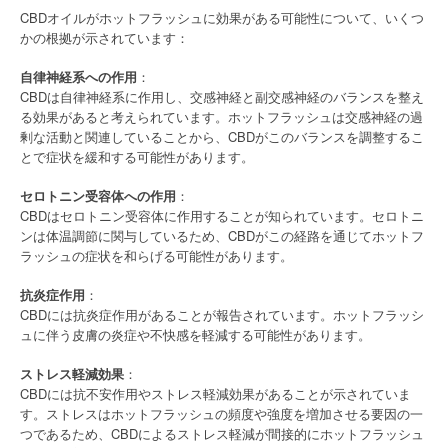
CBDオイルがホットフラッシュに効果がある可能性について、いくつ
かの根拠が示されています：
自律神経系への作用
：
CBDは自律神経系に作用し、交感神経と副交感神経のバランスを整え
る効果があると考えられています。ホットフラッシュは交感神経の過
剰な活動と関連していることから、CBDがこのバランスを調整するこ
とで症状を緩和する可能性があります。
セロトニン受容体への作用
：
CBDはセロトニン受容体に作用することが知られています。セロトニ
ンは体温調節に関与しているため、CBDがこの経路を通じてホットフ
ラッシュの症状を和らげる可能性があります。
抗炎症作用
：
CBDには抗炎症作用があることが報告されています。ホットフラッシ
ュに伴う皮膚の炎症や不快感を軽減する可能性があります。
ストレス軽減効果
：
CBDには抗不安作用やストレス軽減効果があることが示されていま
す。ストレスはホットフラッシュの頻度や強度を増加させる要因の一
つであるため、CBDによるストレス軽減が間接的にホットフラッシュ