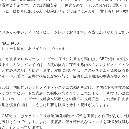
2
留置する予定です。
この
週間安定した体調なのでオイルのおかげと思いたい
1
4
8
アトピーは軟膏に混ぜる方が効果ありそうで続けてみます。
舌下も
日
～
滴
」
——————————
より多くのポジティブなレビューを頂いております。本当にありがとうござい
 NAURALS：
レビューを頂き、ありがとうございます。
オイルが皮膚アレルギーやアトピーの症状に効果的な理由は、CBDが持つ特定
ります。カンナビノイドは、人間の体内に存在する内因性カンナビノイド・シ
応と神経系の反応を促進します。皮膚においては、このシステムが免疫反応を
ノイドの欠乏は、皮膚の構造に影響を与え、皮膚と皮下組織の疾患が増える可
オイルは、内因性カンナビノイド・システムの働きを助け、体内にある複数の
ドがカンナビノイドの皮膚への吸収を高めます。これにより、CBDオイルは
ます。特に、アトピー性皮膚炎や湿疹などの慢性の皮膚疾患、また接触性皮膚
作用と鎮痛作用は、こうした症状を軽減させる可能性があります
。
、CBDオイルはケラチン生成細胞(角化細胞)の増殖を阻害する作用があり、
も裏付けられています。また、皮膚炎に伴う精神的なストレスをCBDが軽減
うこともわかっています
。
1