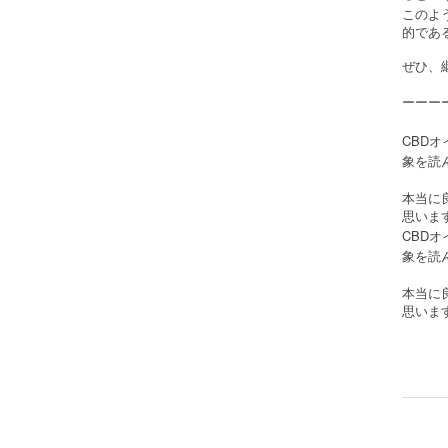
このよ
的であ
ぜひ、
ーーー
CBD
象を読
本当に
思いま
CBD
象を読
本当に
思いま