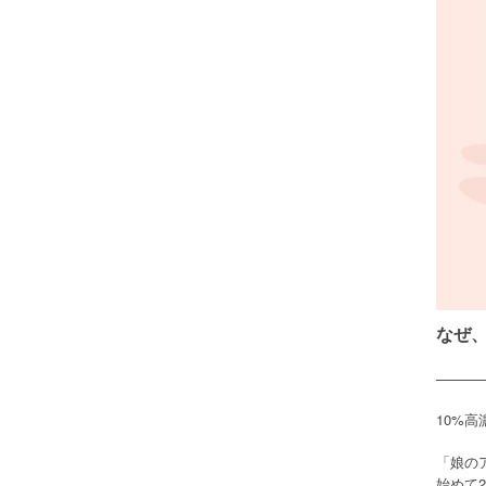
なぜ
———
10%
「娘の
2
始めて