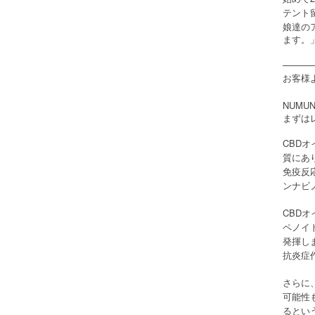
テント
娘達の
ます。
———
お客様
NUMUN
まずは
CBD
質にあ
免疫反
ンナビ
CBD
ペノイ
発揮し
抗炎症
さらに
可能性
るとい