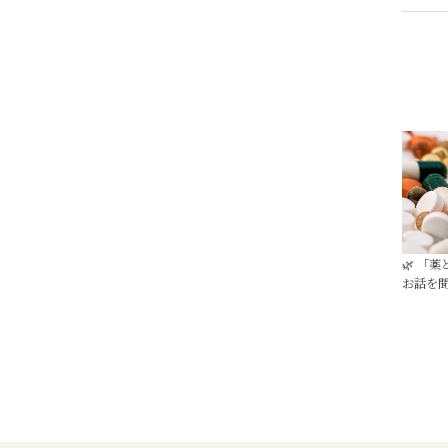
🌿 「
お話を