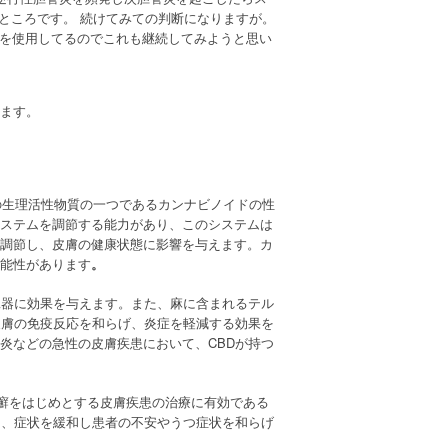
ところです。
続けてみての判断になりますが。
を使用してるのでこれも継続してみようと思い
ます。
の生理活性物質の一つであるカンナビノイドの性
ステムを調節する能力があり、このシステムは
調節し、皮膚の健康状態に影響を与えます。カ
能性があります
。
臓器に効果を与えます。また、麻に含まれるテル
皮膚の免疫反応を和らげ、炎症を軽減する効果を
炎などの急性の皮膚疾患において、CBDが持つ
乾癬をはじめとする皮膚疾患の治療に有効である
し、症状を緩和し患者の不安やうつ症状を和らげ