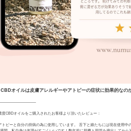
CBD
、
オイルは皮膚アレルギーやアトピーの症状に効果的なの
——————————
高濃度CBDオイルをご購入されたお客様より頂いたレビュー：
アトピーと自分の持病の為に使用しています。
舌下と娘たちには現在使用中
週間、私自身は体調がすごくいいです！数年前に胆嚢と胆管を摘出してから