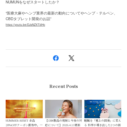
NUMUNをなぜスタートしたか？
“医療大麻やヘンプ業界の最新の動向についてやヘンプ・テルペン、
CBDタブレット開発のお話”
https://youtu.be/DJsNZXT3lHc
Recent Posts
SUMMER RESET 全品
【CBN製品の規制と今後の対
睡眠を「極上の回復」に変え
20%OFFクーポン配布中。一
応について】2026.4.13更新
る 科学が導き出した2つの新